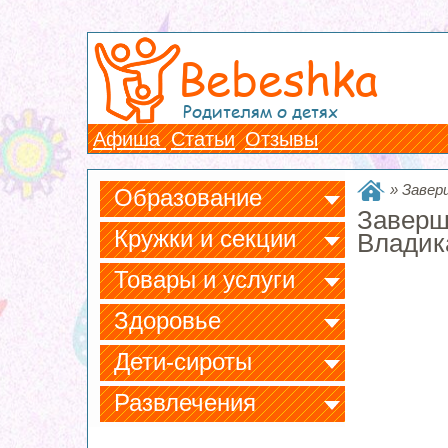
Bebeshka
Родителям о детях
Афиша
Статьи
Отзывы
»
Завер
Образование
Заверш
Кружки и секции
Владик
Товары и услуги
Здоровье
Дети-сироты
Развлечения