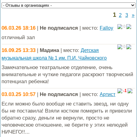
1
2
3
»
0
06.03.26 18:16
|
Не подписался
| место:
Falloy
отличный зал
0
16.09.25 13:33
|
Мадина
| место:
Детская
музыкальная школа № 1 им. П.И. Чайковского
Замечательное театральное отделение, очень
внимательные и чуткие педагоги раскроют творческий
потенциал ребенка!
-1
03.03.25 10:57
|
Не подписался
| место:
Артист
Если можно было вообще не ставить звезд, ни одну
бы не поставила! Взяли костюм померить и привезли
обратно сразу, деньги не вернули, просто не
человеческое отношение, не берите у этих нелюдей
НИЧЕГО!!...