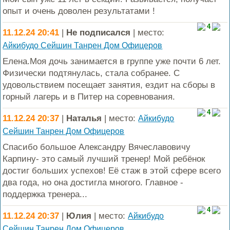
опыт и очень доволен результатами !
4
11.12.24 20:41
|
Не подписался
| место:
Айкибудо Сейшин Танрен Дом Офицеров
Елена.Моя дочь занимается в группе уже почти 6 лет.
Физически подтянулась, стала собранее. С
удовольствием посещает занятия, ездит на сборы в
горный лагерь и в Питер на соревнования.
4
11.12.24 20:37
|
Наталья
| место:
Айкибудо
Сейшин Танрен Дом Офицеров
Спасибо большое Александру Вячеславовичу
Карпину- это самый лучший тренер! Мой ребёнок
достиг больших успехов! Её стаж в этой сфере всего
два года, но она достигла многого. Главное -
поддержка тренера...
4
11.12.24 20:37
|
Юлия
| место:
Айкибудо
Сейшин Танрен Дом Офицеров