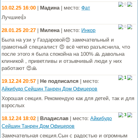
0
10.02.25 16:00
|
Мадина
| место:
Фат
Лучшие👍
0
28.01.25 20:27
|
Милена
| место:
Инкор
Была на узи у Газдаровой😍 замечательный и
грамотный специалист 😍 всё четко разъяснила, что
после этого я была спокойна на 100% 🙏 давольна
клиникой , приветливы и отзывчивый люди у них
работают 😍🙏
1
19.12.24 20:57
|
Не подписался
| место:
Айкибудо Сейшин Танрен Дом Офицеров
Хорошая секция. Рекомендую как для детей, так и для
взрослых
3
18.12.24 18:02
|
Владислав
| место:
Айкибудо
Сейшин Танрен Дом Офицеров
Замечательная секция.Сын с радостью и огромным