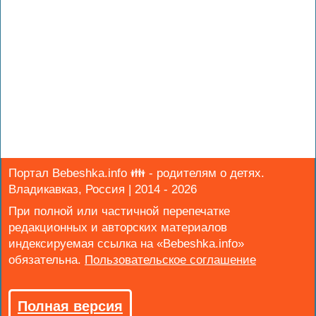
Портал Bebeshka.info 👪 - родителям о детях.
Владикавказ, Россия | 2014 - 2026
При полной или частичной перепечатке
редакционных и авторских материалов
индексируемая ссылка на «Bebeshka.info»
обязательна.
Полная версия