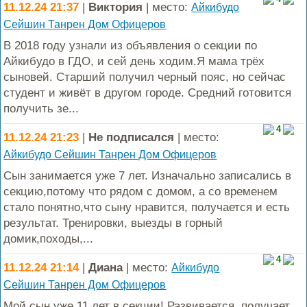
11.12.24 21:37
|
Виктория
| место:
Айкибудо
Сейшин Танрен Дом Офицеров
В 2018 году узнали из объявления о секции по
Айкибудо в ГДО, и сей день ходим.Я мама трёх
сыновей. Старший получил черный пояс, но сейчас
студент и живёт в другом городе. Средний готовится
получить зе...
4
11.12.24 21:23
|
Не подписался
| место:
Айкибудо Сейшин Танрен Дом Офицеров
Сын занимается уже 7 лет. Изначально записались в
секцию,потому что рядом с домом, а со временем
стало понятно,что сыну нравится, получается и есть
результат. Тренировки, выезды в горный
домик,походы,...
4
11.12.24 21:14
|
Диана
| место:
Айкибудо
Сейшин Танрен Дом Офицеров
Мой сын уже 11 лет в секции! Развивается, получает