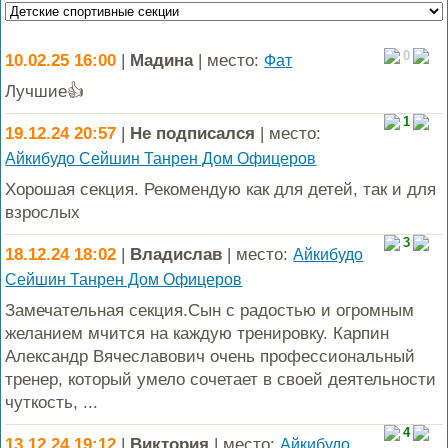
0
10.02.25 16:00
|
Мадина
| место:
Фат
Лучшие👍
1
19.12.24 20:57
|
Не подписался
| место:
Айкибудо Сейшин Танрен Дом Офицеров
Хорошая секция. Рекомендую как для детей, так и для
взрослых
3
18.12.24 18:02
|
Владислав
| место:
Айкибудо
Сейшин Танрен Дом Офицеров
Замечательная секция.Сын с радостью и огромным
желанием мчится на каждую тренировку. Карпин
Александр Вячеславович очень профессиональный
тренер, который умело сочетает в своей деятельности
чуткость, ...
4
13.12.24 19:12
|
Виктория
| место:
Айкибудо