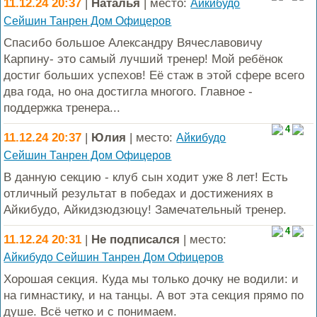
11.12.24 20:37
|
Наталья
| место:
Айкибудо
Сейшин Танрен Дом Офицеров
Спасибо большое Александру Вячеславовичу
Карпину- это самый лучший тренер! Мой ребёнок
достиг больших успехов! Её стаж в этой сфере всего
два года, но она достигла многого. Главное -
поддержка тренера...
4
11.12.24 20:37
|
Юлия
| место:
Айкибудо
Сейшин Танрен Дом Офицеров
В данную секцию - клуб сын ходит уже 8 лет! Есть
отличный результат в победах и достижениях в
Айкибудо, Айкидзюдзюцу! Замечательный тренер.
4
11.12.24 20:31
|
Не подписался
| место:
Айкибудо Сейшин Танрен Дом Офицеров
Хорошая секция. Куда мы только дочку не водили: и
на гимнастику, и на танцы. А вот эта секция прямо по
душе. Всё четко и с понимаем.