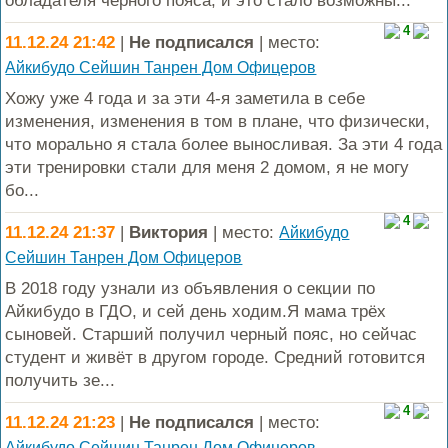
обладателя черного пояса, и это стало возможны...
4
11.12.24 21:42
|
Не подписался
| место:
Айкибудо Сейшин Танрен Дом Офицеров
Хожу уже 4 года и за эти 4-я заметила в себе
изменения, изменения в том в плане, что физически,
что морально я стала более выносливая. За эти 4 года
эти тренировки стали для меня 2 домом, я не могу
бо...
4
11.12.24 21:37
|
Виктория
| место:
Айкибудо
Сейшин Танрен Дом Офицеров
В 2018 году узнали из объявления о секции по
Айкибудо в ГДО, и сей день ходим.Я мама трёх
сыновей. Старший получил черный пояс, но сейчас
студент и живёт в другом городе. Средний готовится
получить зе...
4
11.12.24 21:23
|
Не подписался
| место:
Айкибудо Сейшин Танрен Дом Офицеров