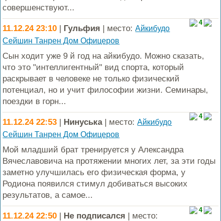
совершенствуют...
4
11.12.24 23:10
|
Гульфия
| место:
Айкибудо
Сейшин Танрен Дом Офицеров
Сын ходит уже 9 й год на айкибудо. Можно сказать,
что это "интеллигентный" вид спорта, который
раскрывает в человеке не только физический
потенциал, но и учит философии жизни. Семинары,
поездки в горн...
4
11.12.24 22:53
|
Нинуська
| место:
Айкибудо
Сейшин Танрен Дом Офицеров
Мой младший брат тренируется у Александра
Вячеславовича на протяжении многих лет, за эти годы
заметно улучшилась его физическая форма, у
Родиона появился стимул добиваться высоких
результатов, а самое...
4
11.12.24 22:50
|
Не подписался
| место: