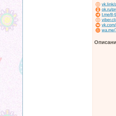
vk.link
ok.ru/p
t.me/8-
viber.c
vk.com
wa.me/
Описани