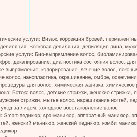
гические услуги: Визаж, коррекция бровей, перманентн
депиляция: Восковая депиляция, депиляция лица, мужс
рские услуги: Био-выпрямление волос, биоламинирован
офре, декапирование, диагностика состояния волос, для
ое выпрямление, колорирование, лечение волос, локоны
е волос, нанопластика, окрашивание, омбре, осветление
процедуры для волос, химическая завивка, химическое
она: Ботокс волос, детские стрижки, женские стрижки, 
мужские стрижки, мытье волос, наращивание ногтей, пе
 уход за лицом, холодное восстановление волос
й: Smart-педикюр, spa-маникюр, аппаратный маникюр, а
гтей, женский маникюр, женский педикюр, комби маникю
едикюр