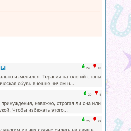
фы
24
16
ально изменился. Терапия патологий стопы
ческая обувь внешне ничем н...
20
8
принуждения, неважно, строгая ли она или
кой. Чтобы избежать этого...
25
29
многим из них скучно сидеть на даче в