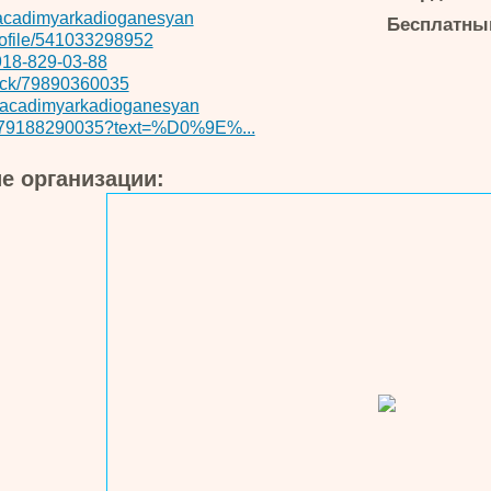
/acadimyarkadioganesyan
Бесплатный
rofile/541033298952
918-829-03-88
lick/79890360035
/acadimyarkadioganesyan
79188290035?text=%D0%9E%...
е организации: