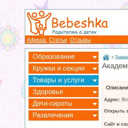
Bebeshka
Родителям о детях
Афиша
Статьи
Отзывы
Образование
»
Товары
Академ
Кружки и секции
Товары и услуги
Описан
Здоровье
Адрес:
Вл
Дети-сироты
Открыть в
Развлечения
Сайт и со