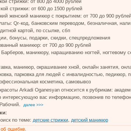
кой стрижки: от 800 до 4000 рублей
кой стрижки: от 600 до 1500 рублей
кий женский маникюр с покрытием: от 700 до 900 рубле
латы: Qr-код, банковским переводом, безналичная, нал
дитной картой, по ссылке, сбп
ции, бонусы, подарки, скидки, спецпредложения
ванный маникюр: от 700 до 900 рублей
 Барберов, маникюру, наращиванию ногтей, ногтевому с
ставка, маникюр, окрашивание хной, онлайн занятия, он
рковка, парковка для людей с инвалидностью, педикюр,
рофессиональная косметика, самовывоз
красоты Arkadi Oganesyan относится к рубрикам: академ
ю интересующую вас информацию, позвонив по телефонам 
 Рабочий.
далее >>>
ки:
оиск по теме:
,
детские стрижки
детский маникюр
об ошибке.