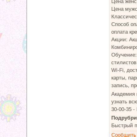
Цена женс
Цена мужс
Классичес
Способ оп
оплата кре
Акции: Ак
Комбиниро
Обучение:
стилистов
Wi-Fi, до
карты, па
запись, п
Академия 
узнать вс
30-00-35 -
Подрубри
Быстрый п
Сообщить 