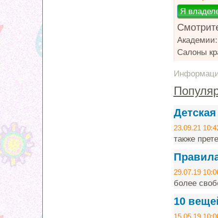
Смотрите
Академии
Салоны кр
Информация
Популяр
Детская
23.09.21 10:4
также прет
Правила
29.07.19 10:0
более своб
10 веще
15.05.19 10:0