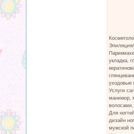
Косметоло
Эпиляция/
Парикмахе
укладка, г
кератинов
глянцевани
уходовые 
Услуги сал
маникюр, 
волосами,
Для ногте
дизайн но
мужской п