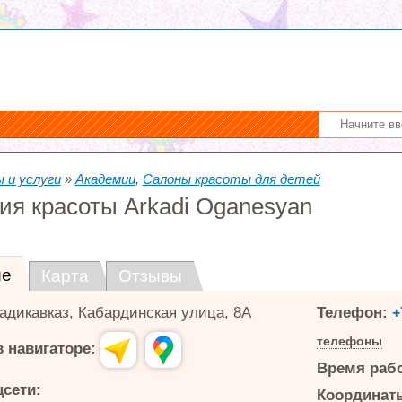
 и услуги
»
Академии
,
Салоны красоты для детей
ия красоты Arkadi Oganesyan
ие
Карта
Отзывы
адикавказ
,
Кабардинская улица, 8А
Телефон:
+
телефоны
 навигаторе:
Время раб
цсети:
Координаты