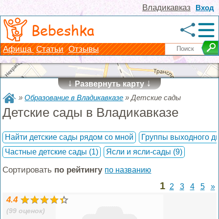
Владикавказ
Вход
Bebeshka
Афиша
Статьи
Отзывы
↓
↓
Развернуть карту
»
Образование в Владикавказе
»
Детские сады
Детские сады в Владикавказе
Найти детские сады рядом со мной
Группы выходного д
Частные детские сады
(1)
Ясли и ясли-сады
(9)
Сортировать
по рейтингу
по названию
1
2
3
4
5
»
4.4
(99 оценок)