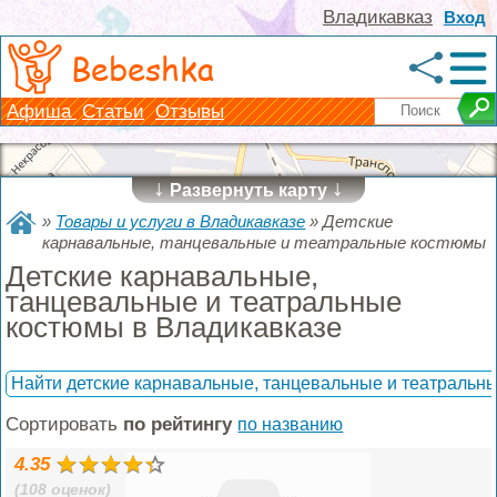
Владикавказ
Вход
Bebeshka
Афиша
Статьи
Отзывы
↓
↓
Развернуть карту
»
Товары и услуги в Владикавказе
»
Детские
карнавальные, танцевальные и театральные костюмы
Детские карнавальные,
танцевальные и театральные
костюмы в Владикавказе
Найти детские карнавальные, танцевальные и театральн
Сортировать
по рейтингу
по названию
4.35
(108 оценок)