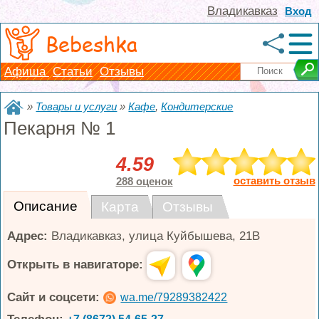
Владикавказ
Вход
Bebeshka
Афиша
Статьи
Отзывы
»
Товары и услуги
»
Кафе
,
Кондитерские
Пекарня № 1
4.59
оставить отзыв
288 оценок
Описание
Карта
Отзывы
Адрес:
Владикавказ
,
улица Куйбышева, 21В
Открыть в навигаторе:
Сайт и соцсети:
wa.me/79289382422