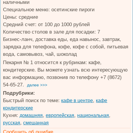
наличными
Специальное меню: осетинские пироги
Цены: средние
Средний счет: от 100 до 1000 рублей
Количество столов в зале для посадки: 7
Бизнес-ланч, доставка еды, еда навынос, завтрак,
зарядка для телефона, кофе, кофе с собой, питьевая
вода, самовывоз, чай, шоколад
Пекарня № 1 относится к рубрикам: кафе,
кондитерские. Вы можете узнать всю интересующую
вас информацию, позвонив по телефону +7 (8672)
54-65-27.
далее >>>
Подрубрики:
Быстрый поиск по теме:
,
кафе в центре
кафе
кондитерские
Кухня:
,
,
,
домашняя
европейская
национальная
,
русская
смешанная
Сообщить об ошибке.