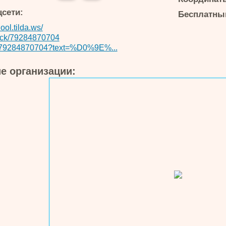
цсети:
Бесплатный
ool.tilda.ws/
lick/79284870704
79284870704?text=%D0%9E%...
е организации: