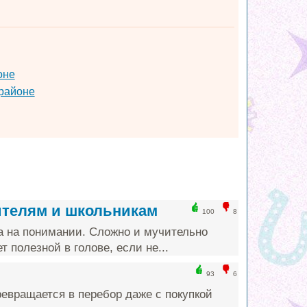
оне
районе
ителям и школьникам
100
8
а на понимании. Сложно и мучительно
т полезной в голове, если не...
93
6
ревращается в перебор даже с покупкой