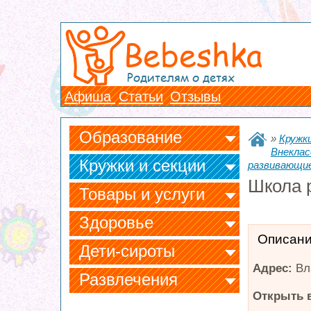
Bebeshka
Родителям о детях
Афиша
Статьи
Отзывы
Образование
»
Кружки
Внеклас
Кружки и секции
развивающи
Школа 
Товары и услуги
Здоровье
Описан
Дети-сироты
Адрес:
Вл
Развлечения
Открыть в