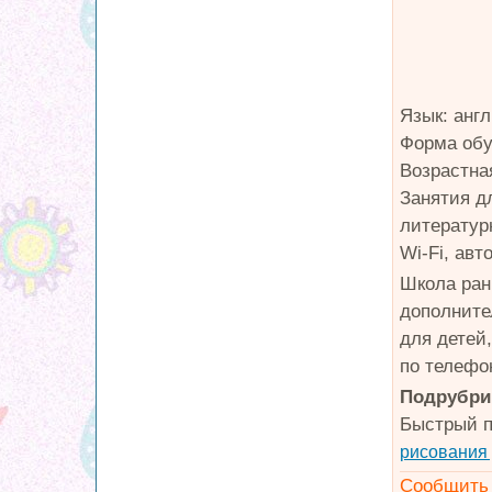
Язык: анг
Форма обу
Возрастная
Занятия д
литератур
Wi-Fi, авт
Школа ран
дополните
для детей
по телефон
Подрубри
Быстрый п
рисования 
Сообщить 