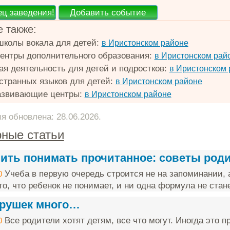
 также:
школы вокала для детей:
в Иристонском районе
ентры дополнительного образования:
в Иристонском рай
ая деятельность для детей и подростков:
в Иристонском 
странных языков для детей:
в Иристонском районе
азвивающие центры:
в Иристонском районе
 обновлена: 28.06.2026.
ные статьи
чить понимать прочитанное: советы род
Учеба в первую очередь строится не на запоминании, 
0
о, что ребенок не понимает, и ни одна формула не стане
грушек много…
Все родители хотят детям, все что могут. Иногда это п
0