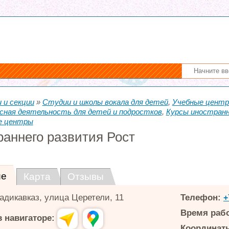
 и секции
»
Студии и школы вокала для детей
,
Учебные центр
сная деятельность для детей и подростков
,
Курсы иностранн
е центры
раннего развития Рост
ие
Карта
Отзывы
адикавказ
,
улица Церетели, 11
Телефон:
+
Время раб
 навигаторе:
Координаты