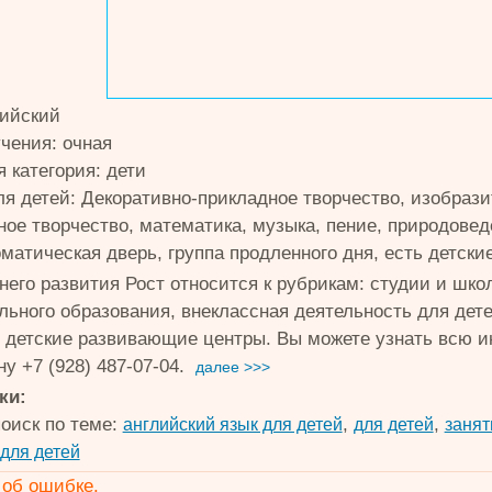
лийский
чения: очная
 категория: дети
ля детей: Декоративно-прикладное творчество, изобрази
ное творчество, математика, музыка, пение, природове
оматическая дверь, группа продленного дня, есть детск
него развития Рост относится к рубрикам: студии и шко
льного образования, внеклассная деятельность для дете
, детские развивающие центры. Вы можете узнать всю
у +7 (928) 487-07-04.
далее >>>
ки:
оиск по теме:
,
,
английский язык для детей
для детей
занят
для детей
об ошибке.