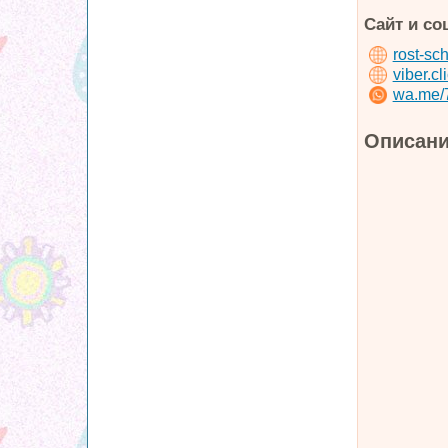
Сайт и со
rost-sch
viber.c
wa.me/
Описани