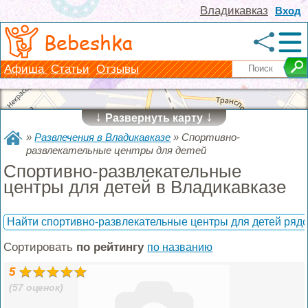
Владикавказ
Вход
Bebeshka
Афиша
Статьи
Отзывы
↓
↓
Развернуть карту
»
Развлечения в Владикавказе
»
Спортивно-
развлекательные центры для детей
Спортивно-развлекательные
центры для детей в Владикавказе
Найти спортивно-развлекательные центры для детей ряд
Сортировать
по рейтингу
по названию
5
(57 оценок)