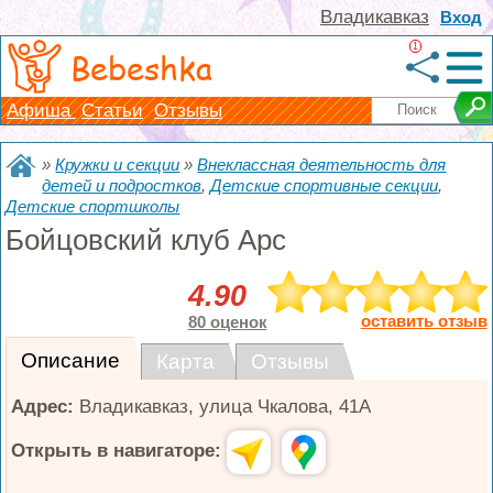
Владикавказ
Вход
1
Bebeshka
Афиша
Статьи
Отзывы
»
Кружки и секции
»
Внеклассная деятельность для
детей и подростков
,
Детские спортивные секции
,
Детские спортшколы
Бойцовский клуб Арс
4.90
оставить отзыв
80 оценок
Описание
Карта
Отзывы
Адрес:
Владикавказ
,
улица Чкалова, 41А
Открыть в навигаторе: