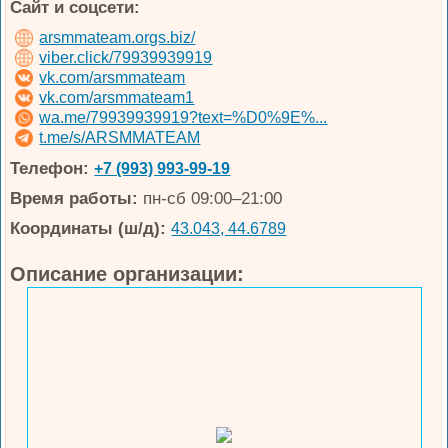
Сайт и соцсети:
arsmmateam.orgs.biz/
viber.click/79939939919
vk.com/arsmmateam
vk.com/arsmmateam1
wa.me/79939939919?text=%D0%9E%...
t.me/s/ARSMMATEAM
Телефон:
+7 (993) 993-99-19
Время работы:
пн-сб 09:00–21:00
Координаты (ш/д):
43.043, 44.6789
Описание организации: