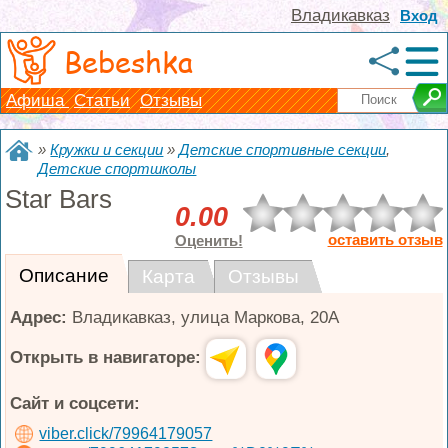
Владикавказ
Вход
Bebeshka
Афиша
Статьи
Отзывы
»
Кружки и секции
»
Детские спортивные секции
,
Детские спортшколы
Star Bars
0.00
оставить отзыв
Оценить!
Описание
Карта
Отзывы
Адрес:
Владикавказ
,
улица Маркова, 20А
Открыть в навигаторе:
Сайт и соцсети:
viber.click/79964179057