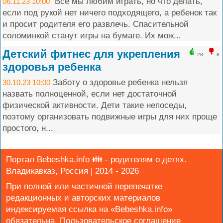
Все мы любим играть, но что делать,
06.11.23 10:00
если под рукой нет ничего подходящего, а ребенок так
и просит родителя его развлечь. Спасительной
соломинкой станут игры на бумаге. Их мож...
Детский фитнес для укрепления
28
8
здоровья ребенка
Заботу о здоровье ребенка нельзя
30.10.23 10:00
назвать полноценной, если нет достаточной
физической активности. Дети такие непоседы,
поэтому организовать подвижные игры для них проще
простого, н...
Портал Bebeshka.info 👪 - родителям о детях.
Владикавказ, Россия | 2014 - 2026
При полной или частичной перепечатке
редакционных и авторских материалов
индексируемая ссылка на «Bebeshka.info»
обязательна.